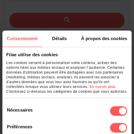
Consentement
Détails
À propos des cookies
Filae utilise des cookies
Découvrez plusieurs millions d'actes et de relevés
d'actes d'état civil dans la plus importante source
Les cookies servent à personnaliser votre contenu, activer des
options liées aux médias sociaux et analyser l’audience. Certaines
d'Etat Civil Français en ligne.
données d'utilisation peuvent être partagées avec nos partenaires
(marketing, médias sociaux, analyse). Ils peuvent les associer à
d'autres données que vous leur avez fournies ou qu'ils ont
collectées lorsque vous utilisez leurs services.
En savoir plus
.
Choisissez ci-dessous les catégories de cookies que vous autorisez.
Sélection
Nécessaires
du
consentement
Préférences