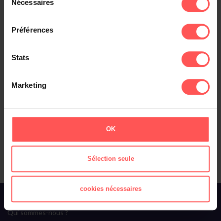
Nécessaires
du
Recensement de 1872
Recensement de 1876
consentement
Recensement de 1901
Préférences
Recensement de 1906
Recensement de 1911
Recensement de 1921
Stats
Recensement de 1926
Recensement de 1931
Recensement de 1936
Marketing
Recensements de l'Hérault
Recensements du Nord
Recensements des Français aux Etats-Unis
Recensements des Côtes d'Armor
OK
Autres recensements en France
Sélection seule
cookies nécessaires
À propos de Filae
Qui sommes-nous ?