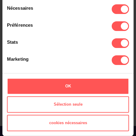
Sélection
Nécessaires
du
consentement
Préférences
Stats
Ancien Régime
Marketing
Chevaliers des Ordres Royaux
Personnel de la Cour de Versailles (1780)
Officiers de Vaisseaux
OK
Chevaliers de l'ordre de Saint-Louis
Officiers et sous-officiers français (1788)
Sélection seule
cookies nécessaires
À propos de Filae