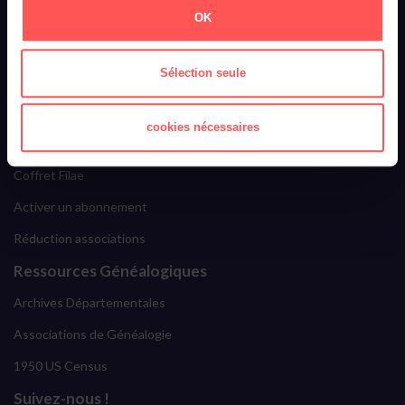
Filae recrute
OK
Ils parlent de nous
Sélection seule
Filae Premium
S'abonner
cookies nécessaires
Offrir Filae
Coffret Filae
Activer un abonnement
Réduction associations
Ressources Généalogiques
Archives Départementales
Associations de Généalogie
1950 US Census
Suivez-nous !